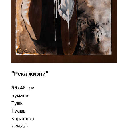
"Река жизни"
60x40 см

Бумага

Тушь

Гуашь

Карандаш

(2023)
